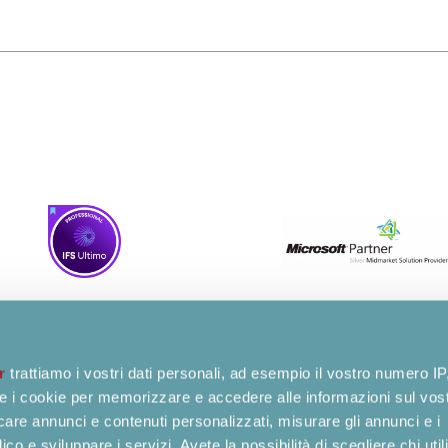
r
trattiamo i vostri dati personali, ad esempio il vostro numero IP
e i cookie per memorizzare e accedere alle informazioni sul vos
l Unipersonale
ASSISTENZA REMOTA
licare annunci e contenuti personalizzati, misurare gli annunci e i
ngo, 9
LAVORA CON NOI
ico e sviluppare i servizi. Avete la possibilità di scegliere chi util