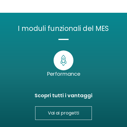
I moduli funzionali del MES
Performance
rtificiale
Produzione
Risorse um
Scopri tutti i vantaggi
MES & Industria 4.0
Gestione HR
Vai ai progetti
EAM & Industria 5.0
HR Business In
Yard Management