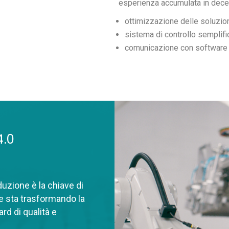
esperienza accumulata in dece
ottimizzazione delle soluzio
sistema di controllo semplifi
comunicazione con software 
4.0
duzione è la chiave di
he sta trasformando la
rd di qualità e