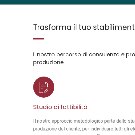
Trasforma il tuo stabilimen
Chi siamo
Clienti
Il nostro percorso di consulenza e pro
Contatti
Lavora con no
produzione
Progetti
Assistenza re
Studio di fattibilità
Il nostro approccio metodologico parte dallo stu
produzione del cliente, per individuare tutti gli e