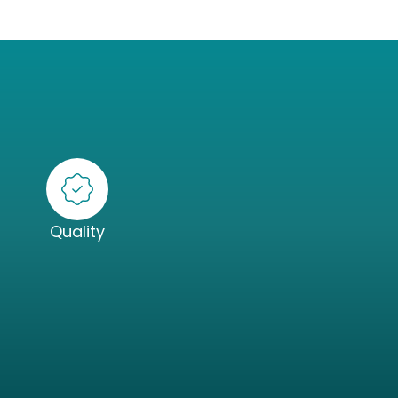
Quality
ane
Infrastruttura
Progettazione IT
telligence
Manutenzione &
Assistenza