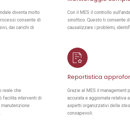
endale diventa molto
Con il MES il controllo sull’a
processi consente di
sinottico. Questo ti consente di
vi, dai carichi di
causalizzare i problemi, identif
Reportistica approfo
o reale che
Grazie al MES il management p
facilita interventi di
accurata e aggiornata relativa 
di manutenzione
aspetti organizzativi della ste
.
consapevoli.