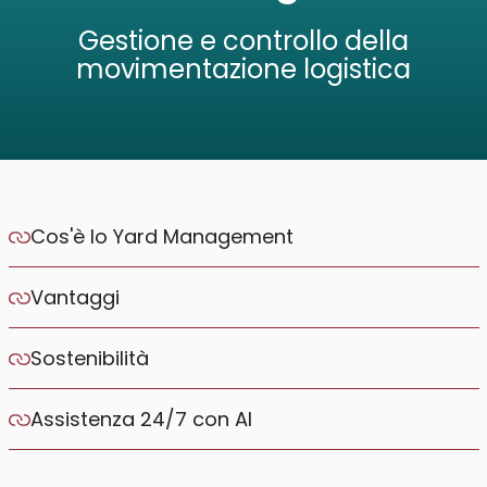
Gestione e controllo della
MES & Industria 4.0
movimentazione logistica
EAM & Industria 5.0
Yard Management
Yard Management BI
Cos'è lo Yard Management
Risorse umane
Vantaggi
Gestione HR
Sostenibilità
HR Business Intelligence
Assistenza 24/7 con AI
Infrastruttura