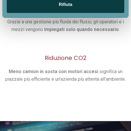
informazioni sul modo in cui utilizza il nostro sito con i
Rifiuta
Gestione efficiente
nostri partner che si occupano di analisi dei dati web,
pubblicità e social media, i quali potrebbero combinarle
Grazie a una gestione più fluida dei flussi, gli operatori e i
con altre informazioni che ha fornito loro o che hanno
mezzi vengono
impiegati
solo quando necessario
.
raccolto dal suo utilizzo dei loro servizi.
Riduzione CO2
Meno camion in sosta con motori accesi
significa un
piazzale più efficiente e un’azienda più attenta all’ambiente.