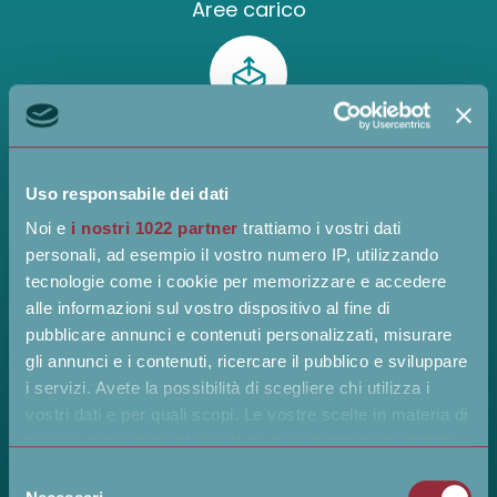
Aree carico
Gestione pese
Uso responsabile dei dati
Noi e
i nostri 1022 partner
trattiamo i vostri dati
Flusso mezzi
personali, ad esempio il vostro numero IP, utilizzando
tecnologie come i cookie per memorizzare e accedere
alle informazioni sul vostro dispositivo al fine di
pubblicare annunci e contenuti personalizzati, misurare
Display e
gli annunci e i contenuti, ricercare il pubblico e sviluppare
comunicazioni
i servizi. Avete la possibilità di scegliere chi utilizza i
vostri dati e per quali scopi. Le vostre scelte in materia di
privacy sono applicabili solo su questa proprietà digitale
in cui avete effettuato le vostre scelte. È possibile
Trasforma lo yard management in una fonte
Selezione
modificare o revocare il proprio consenso in qualsiasi