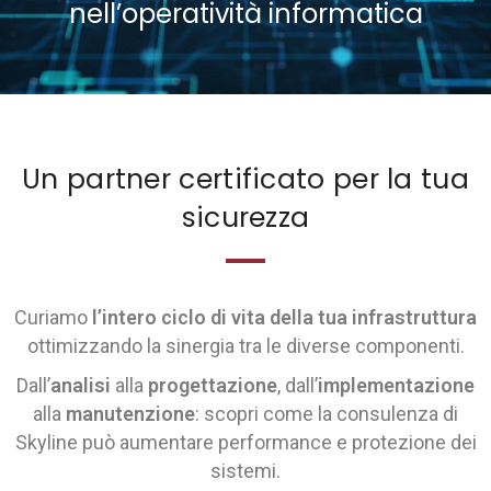
nell’operatività informatica
MES & Industria 4.0
EAM & Industria 5.0
Yard Management
Un partner certificato per la tua
Yard Management BI
sicurezza
Risorse umane
Curiamo
l’intero ciclo di vita della tua infrastruttura
Gestione HR
ottimizzando la sinergia tra le diverse componenti.
HR Business Intelligence
Dall’
analisi
alla
progettazione
, dall’
implementazione
alla
manutenzione
: scopri come la consulenza di
Infrastruttura
Skyline può aumentare performance e protezione dei
sistemi.