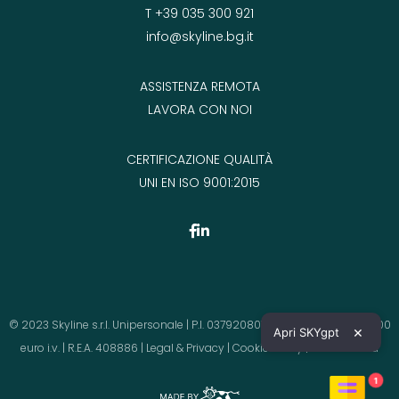
T +39 035 300 921
info@skyline.bg.it
ASSISTENZA REMOTA
LAVORA CON NOI
CERTIFICAZIONE QUALITÀ
UNI EN ISO 9001:2015
© 2023 Skyline s.r.l. Unipersonale | P.I. 03792080164 | Cap.Soc. 130.000,00
×
Apri SKYgpt
euro i.v. | R.E.A. 408886 |
Legal & Privacy
|
Cookie Policy
|
Accessibilità
1