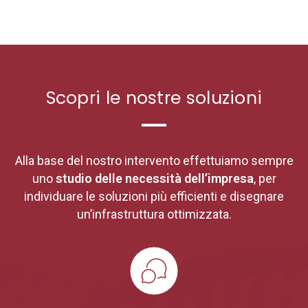
Progettazione IT
Manutenzione & Assistenza
Scopri le nostre soluzioni
Chi siamo
Lavora con noi
Contatti
Assistenza remota
Progetti
Alla base del nostro intervento effettuiamo sempre
Clienti
uno
studio delle necessità dell’impresa
, per
individuare le soluzioni più efficienti e disegnare
un’infrastruttura ottimizzata.