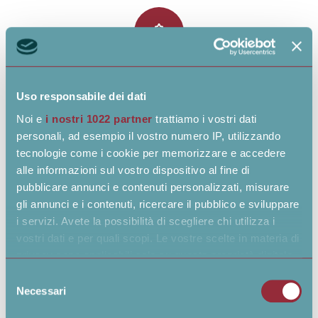
Riduzione dei costi operativi
Uso responsabile dei dati
Favoriamo il risparmio con infrastrutture studiate in modo da
Noi e
i nostri 1022 partner
trattiamo i vostri dati
unire economia di risorse e qualità delle prestazioni.
personali, ad esempio il vostro numero IP, utilizzando
tecnologie come i cookie per memorizzare e accedere
alle informazioni sul vostro dispositivo al fine di
pubblicare annunci e contenuti personalizzati, misurare
gli annunci e i contenuti, ricercare il pubblico e sviluppare
i servizi. Avete la possibilità di scegliere chi utilizza i
vostri dati e per quali scopi. Le vostre scelte in materia di
privacy sono applicabili solo su questa proprietà digitale
Continuità operativa
in cui avete effettuato le vostre scelte. È possibile
Selezione
modificare o revocare il proprio consenso in qualsiasi
Necessari
Mettiamo al primo posto la tua sicurezza, promuovendo best
del
momento dalla Dichiarazione sui cookie o facendo clic
consenso
practice che sostengono la continuità operativa.