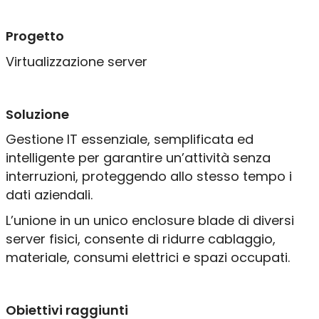
Progettazione IT
Progetto
Manutenzione & Assistenza
Virtualizzazione server
Chi siamo
Lavora con noi
Soluzione
Contatti
Assistenza remota
Gestione IT essenziale, semplificata ed
Progetti
intelligente per garantire un’attività senza
interruzioni, proteggendo allo stesso tempo i
Clienti
dati aziendali.
L’unione in un unico enclosure blade di diversi
server fisici, consente di ridurre cablaggio,
materiale, consumi elettrici e spazi occupati.
Obiettivi raggiunti