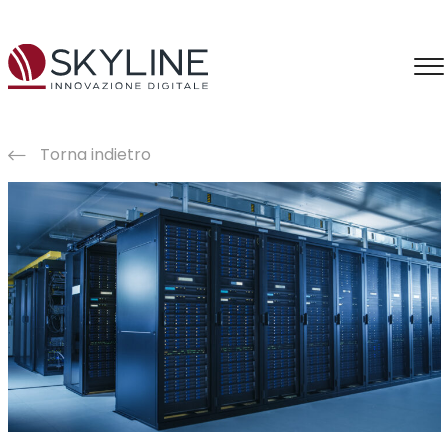
Torna indietro
Consulenza
Information Intelligence
Intelligenza Artificiale
Applicazioni IA
Formazione IA
Produzione