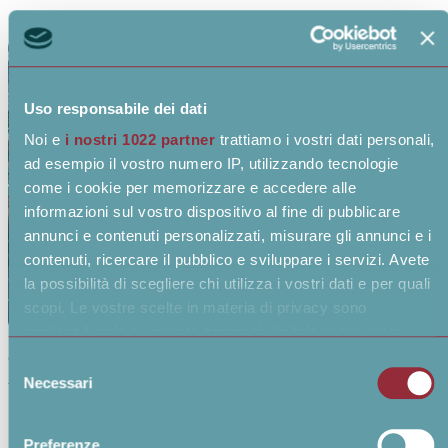
Uso responsabile dei dati
Noi e
i nostri 1022 partner
trattiamo i vostri dati personali,
ad esempio il vostro numero IP, utilizzando tecnologie
come i cookie per memorizzare e accedere alle
informazioni sul vostro dispositivo al fine di pubblicare
annunci e contenuti personalizzati, misurare gli annunci e i
contenuti, ricercare il pubblico e sviluppare i servizi. Avete
la possibilità di scegliere chi utilizza i vostri dati e per quali
scopi. Le vostre scelte in materia di privacy sono
applicabili solo su questa proprietà digitale in cui avete
Gestione dell'infrastruttura
effettuato le vostre scelte. È possibile modificare o
Selezione
revocare il proprio consenso in qualsiasi momento dalla
Necessari
del
Dichiarazione sui cookie o facendo clic sull'icona di
consenso
Digital Workplace
attivazione della privacy.
Preferenze