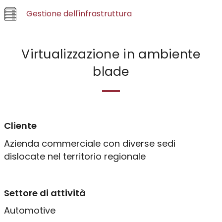
Gestione dell'infrastruttura
MES & Industria 4.0
EAM & Industria 5.0
Virtualizzazione in ambiente
blade
Yard Management
Yard Management BI
Risorse umane
Cliente
Azienda commerciale con diverse sedi
Gestione HR
dislocate nel territorio regionale
HR Business Intelligence
Settore di attività
Infrastruttura
Automotive