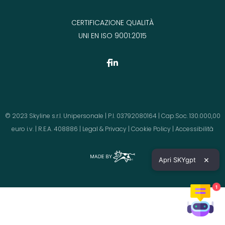
CERTIFICAZIONE QUALITÀ
UNI EN ISO 9001:2015
© 2023 Skyline s.r.l. Unipersonale | P.I. 03792080164 | Cap.Soc. 130.000,00
euro i.v. | R.E.A. 408886 |
Legal & Privacy
|
Cookie Policy
|
Accessibilità
×
Apri SKYgpt
1