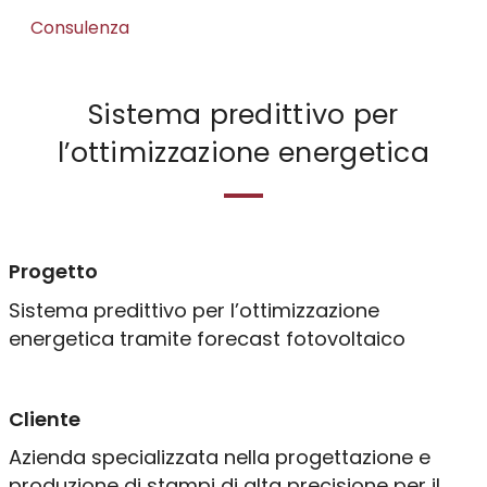
Consulenza
MES & Industria 4.0
Sistema predittivo per
EAM & Industria 5.0
l’ottimizzazione energetica
Yard Management
Yard Management BI
Risorse umane
Progetto
Sistema predittivo per l’ottimizzazione
Gestione HR
energetica tramite forecast fotovoltaico
HR Business Intelligence
Cliente
Infrastruttura
Azienda specializzata nella progettazione e
produzione di stampi di alta precisione per il