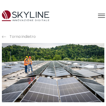
Torna indietro
Consulenza
Information Intelligence
Intelligenza Artificiale
Applicazioni IA
Formazione IA
Produzione