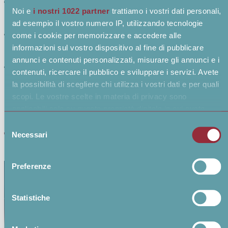
Previsioni di produzione aggiornate
Noi e
i nostri 1022 partner
trattiamo i vostri dati personali,
quotidianamente con orizzonte 1-3 giorni
ad esempio il vostro numero IP, utilizzando tecnologie
Dashboard interattive per analisi e
come i cookie per memorizzare e accedere alle
pianificazione energetica
informazioni sul vostro dispositivo al fine di pubblicare
annunci e contenuti personalizzati, misurare gli annunci e i
Monitoraggio delle emissioni evitate di CO₂
contenuti, ricercare il pubblico e sviluppare i servizi. Avete
la possibilità di scegliere chi utilizza i vostri dati e per quali
scopi. Le vostre scelte in materia di privacy sono
Progetti
applicabili solo su questa proprietà digitale in cui avete
effettuato le vostre scelte. È possibile modificare o
Selezione
revocare il proprio consenso in qualsiasi momento dalla
Necessari
del
Dichiarazione sui cookie o facendo clic sull'icona di
consenso
attivazione della privacy.
Preferenze
Con il tuo consenso, vorremmo anche:
raccogliere informazioni sulla tua posizione
Statistiche
geografica, con un'approssimazione di qualche metro,
Identificare il tuo dispositivo, scansionandolo