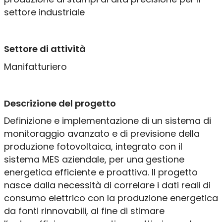
Progettazione IT
settore industriale
Manutenzione & Assistenza
Settore di attività
Manifatturiero
Chi siamo
Lavora con noi
Contatti
Assistenza remota
Descrizione del progetto
Progetti
Definizione e implementazione di un sistema di
Clienti
monitoraggio avanzato e di previsione della
produzione fotovoltaica, integrato con il
sistema MES aziendale, per una gestione
energetica efficiente e proattiva. Il progetto
nasce dalla necessità di correlare i dati reali di
consumo elettrico con la produzione energetica
da fonti rinnovabili, al fine di stimare