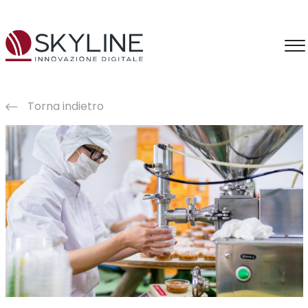
Torna indietro
Consulenza
Information Intelligence
Intelligenza Artificiale
Applicazioni IA
Formazione IA
Produzione