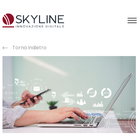
Torna indietro
Consulenza
Information Intelligence
Intelligenza Artificiale
Applicazioni IA
Formazione IA
Produzione