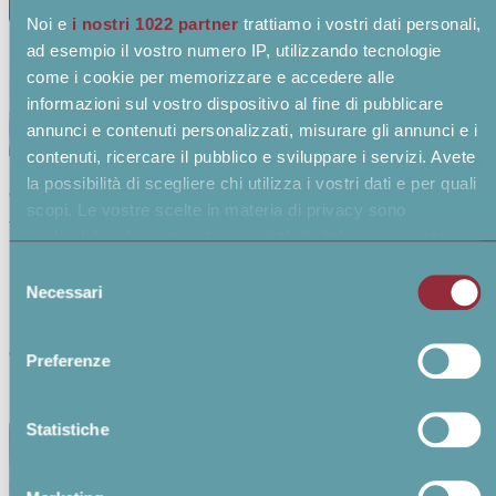
Noi e
i nostri 1022 partner
trattiamo i vostri dati personali,
ad esempio il vostro numero IP, utilizzando tecnologie
come i cookie per memorizzare e accedere alle
informazioni sul vostro dispositivo al fine di pubblicare
annunci e contenuti personalizzati, misurare gli annunci e i
contenuti, ricercare il pubblico e sviluppare i servizi. Avete
la possibilità di scegliere chi utilizza i vostri dati e per quali
Gestione delle risorse umane
scopi. Le vostre scelte in materia di privacy sono
applicabili solo su questa proprietà digitale in cui avete
Rilevamento presenze
effettuato le vostre scelte. È possibile modificare o
Selezione
revocare il proprio consenso in qualsiasi momento dalla
Digitalizzazione della gestione delle risorse umane con
Necessari
del
Dichiarazione sui cookie o facendo clic sull'icona di
particolare attenzione riguardo alla programmazione
consenso
attivazione della privacy.
di turni del personale infermieristico.
Preferenze
Con il tuo consenso, vorremmo anche:
raccogliere informazioni sulla tua posizione
Statistiche
geografica, con un'approssimazione di qualche metro,
Identificare il tuo dispositivo, scansionandolo