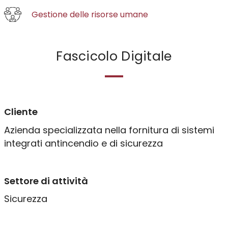
Gestione delle risorse umane
MES & Industria 4.0
EAM & Industria 5.0
Fascicolo Digitale
Yard Management
Yard Management BI
Cliente
Risorse umane
Azienda specializzata nella fornitura di sistemi
integrati antincendio e di sicurezza
Gestione HR
HR Business Intelligence
Settore di attività
Sicurezza
Infrastruttura