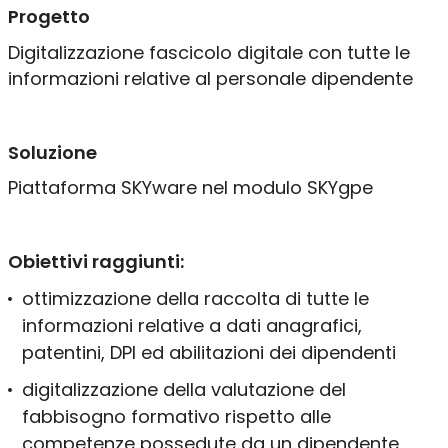
Progetto
Progettazione IT
Digitalizzazione fascicolo digitale con tutte le
Manutenzione & Assistenza
informazioni relative al personale dipendente
Chi siamo
Lavora con noi
Soluzione
Contatti
Assistenza remota
Piattaforma SKYware nel modulo SKYgpe
Progetti
Clienti
Obiettivi
raggiunti
:
ottimizzazione della raccolta di tutte le
informazioni relative a dati anagrafici,
patentini, DPI ed abilitazioni dei dipendenti
digitalizzazione della valutazione del
fabbisogno formativo rispetto alle
competenze possedute da un dipendente