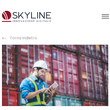
Torna indietro
Consulenza
Business Intelligence
Intelligenza Artificiale
Applicazioni IA
Formazione IA
Produzione