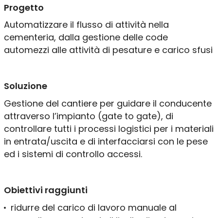
Progetto
Manutenzione & Assistenza
Automatizzare il flusso di attività nella
cementeria, dalla gestione delle code
Chi siamo
Lavora con noi
automezzi alle attività di pesature e carico sfusi
Contatti
Assistenza remota
Progetti
Soluzione
Clienti
Gestione del cantiere per guidare il conducente
attraverso l’impianto (gate to gate), di
controllare tutti i processi logistici per i materiali
in entrata/uscita e di interfacciarsi con le pese
ed i sistemi di controllo accessi.
Obiettivi raggiunti
ridurre del carico di lavoro manuale al