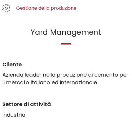
Gestione della produzione
MES & Industria 4.0
EAM & Industria 5.0
Yard Management
Yard Management
Risorse umane
Cliente
Azienda leader nella produzione di cemento per
Gestione HR
il mercato italiano ed internazionale
HR Business Intelligence
Settore di attività
Infrastruttura
Industria
Progettazione IT