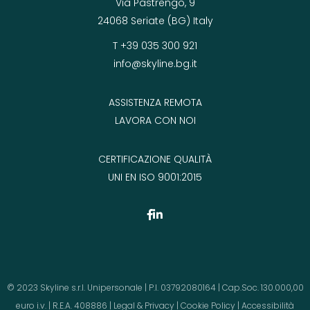
Via Pastrengo, 9
24068 Seriate (BG) Italy
T +39 035 300 921
info@skyline.bg.it
ASSISTENZA REMOTA
LAVORA CON NOI
CERTIFICAZIONE QUALITÀ
UNI EN ISO 9001:2015
© 2023 Skyline s.r.l. Unipersonale | P.I. 03792080164 | Cap.Soc. 130.000,00
euro i.v. | R.E.A. 408886 |
Legal & Privacy
|
Cookie Policy
|
Accessibilità