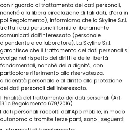
con riguardo al trattamento dei dati personali,
nonché alla libera circolazione di tali dati, d’ora in
MES & Industria 4.0
poi Regolamento), informiamo che la Skyline S.r.l.
tratta i dati personali forniti e liberamente
EAM & Industria 5.0
comunicati dall’interessato (personale
dipendente e collaboratore). La Skyline S.r.l.
Yard Management
garantisce che il trattamento dei dati personali si
Yard Management BI
svolge nel rispetto dei diritti e delle libertà
fondamentali, nonché della dignità, con
Risorse umane
particolare riferimento alla riservatezza,
all’identità personale e al diritto alla protezione
dei dati personali dell’interessato.
Gestione HR
1. Finalità del trattamento dei dati personali (Art.
HR Business Intelligence
13.1.c Regolamento 679/2016)
I dati personali raccolti dall’App mobile, in modo
Infrastruttura
autonomo o tramite terze parti, sono i seguenti:
strumenti di tracciamento;