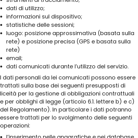
Progettazione IT
dati di utilizzo;
informazioni sul dispositivo;
Manutenzione & Assistenza
statistiche delle sessioni;
luogo: posizione approssimativa (basata sulla
rete) e posizione precisa (GPS e basata sulla
Chi siamo
Lavora con noi
rete)
Contatti
Assistenza remota
email;
Progetti
dati comunicati durante l’utilizzo del servizio.
Clienti
I dati personali da lei comunicati possono essere
trattati sulla base dei seguenti presupposti di
liceità per la gestione di obbligazioni contrattuali
e per obblighi di legge (articolo 6.1. lettere b) e c)
del Regolamento). In particolare i dati potranno
essere trattati per lo svolgimento delle seguenti
operazioni:
l’inserimento nelle anagrafiche e nei database