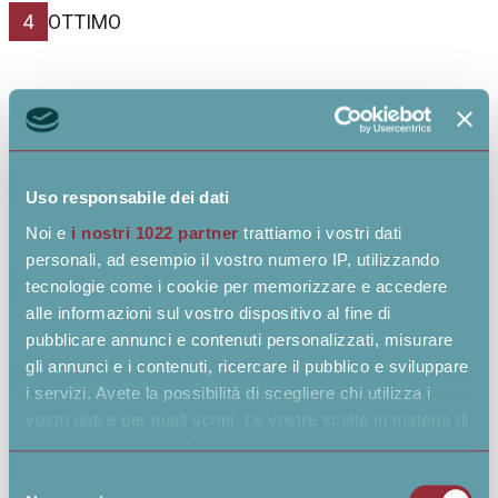
4
OTTIMO
1
2
3
4
Uso responsabile dei dati
Noi e
i nostri 1022 partner
trattiamo i vostri dati
Qualità dei servizi e prodotti offerti
personali, ad esempio il vostro numero IP, utilizzando
tecnologie come i cookie per memorizzare e accedere
alle informazioni sul vostro dispositivo al fine di
pubblicare annunci e contenuti personalizzati, misurare
Competenza tecnica del personale
gli annunci e i contenuti, ricercare il pubblico e sviluppare
i servizi. Avete la possibilità di scegliere chi utilizza i
vostri dati e per quali scopi. Le vostre scelte in materia di
Qualità del servizio commerciale
privacy sono applicabili solo su questa proprietà digitale
in cui avete effettuato le vostre scelte. È possibile
Selezione